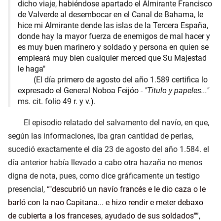
dicho viaje, habiéndose apartado el Almirante Francisco
de Valverde al desembocar en el Canal de Bahama, le
hice mi Almirante dende las islas de la Tercera España,
donde hay la mayor fuerza de enemigos de mal hacer y
es muy buen marinero y soldado y persona en quien se
empleará muy bien cualquier merced que Su Majestad
le haga"
(El día primero de agosto del año 1.589 certifica lo
expresado el General Noboa Feijóo -
"Titulo y papeles..."
ms. cit. folio 49 r. y v.).
El episodio relatado del salvamento del navío, en que,
según las informaciones, iba gran cantidad de perlas,
sucedió exactamente el día 23 de agosto del año 1.584. el
día anterior había llevado a cabo otra hazaña no menos
digna de nota, pues, como dice gráficamente un testigo
presencial,
"descubrió un navío francés e le dio caza o le
barló con la nao Capitana... e hizo rendir e meter debaxo
de cubierta a los franceses, ayudado de sus soldados"
,