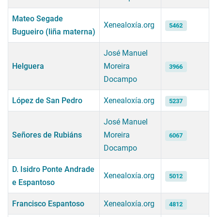
Mateo Segade
Xenealoxía.org
5462
Bugueiro (liña materna)
José Manuel
Helguera
Moreira
3966
Docampo
López de San Pedro
Xenealoxía.org
5237
José Manuel
Señores de Rubiáns
Moreira
6067
Docampo
D. Isidro Ponte Andrade
Xenealoxía.org
5012
e Espantoso
Francisco Espantoso
Xenealoxía.org
4812