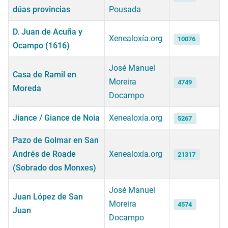
dúas provincias
Pousada
D. Juan de Acuña y
Xenealoxía.org
10076
Ocampo (1616)
José Manuel
Casa de Ramil en
Moreira
4749
Moreda
Docampo
Jiance / Giance de Noia
Xenealoxía.org
5267
Pazo de Golmar en San
Andrés de Roade
Xenealoxía.org
21317
(Sobrado dos Monxes)
José Manuel
Juan López de San
Moreira
4574
Juan
Docampo