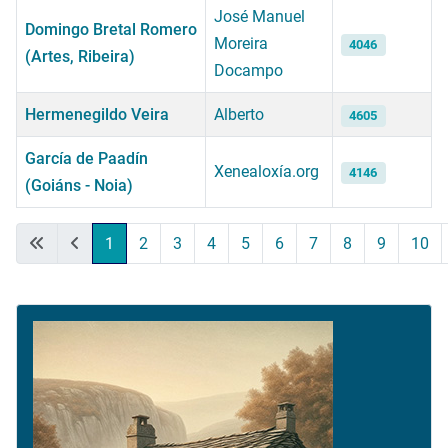
José Manuel
Domingo Bretal Romero
Moreira
4046
(Artes, Ribeira)
Docampo
Hermenegildo Veira
Alberto
4605
García de Paadín
Xenealoxía.org
4146
(Goiáns - Noia)
Artículos
1
2
3
4
5
6
7
8
9
10
Página 1 de 11