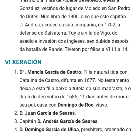
mesmo día. Filla de Alberte de Moledo, e María
González, veciños do lugar de Moledo en San Pedro
de Outes. Nun libro de 1800, dise que este capitán
D. Andrés, acudeu ca súa compañía, en 1702, a
defensa de Salvaterra, Tuy e a vila de Vigo, do
asedio e invasión dos ingleses, sen dubida despois
da batalla de Rande. Tiveron por fillos a VI 11 a 14.
VI XERACIÓN
Dª. Mencía García de Castro
. Filla natural tida con
Catalina de Castro, difunta en 1677. No testamento
deixa a esta filla baixo a tutela da súa madrasta, e o
día 5 de decembro de 1685, 11 días antes de morrer
seu pai, casa con
Domingo de Roo
, viuvo.
D. Juan García de Seares
.
Capitán
D. Andrés García de Seares
.
D. Domingo García de Ulloa
, presbítero, ordenado en