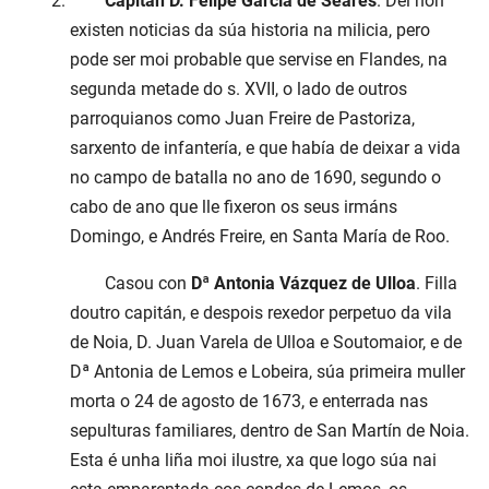
Capitán D. Felipe García de Seares
. Del non
existen noticias da súa historia na milicia, pero
pode ser moi probable que servise en Flandes, na
segunda metade do s. XVII, o lado de outros
parroquianos como Juan Freire de Pastoriza,
sarxento de infantería, e que había de deixar a vida
no campo de batalla no ano de 1690, segundo o
cabo de ano que lle fixeron os seus irmáns
Domingo, e Andrés Freire, en Santa María de Roo.
Casou con
Dª Antonia Vázquez de Ulloa
. Filla
doutro capitán, e despois rexedor perpetuo da vila
de Noia, D. Juan Varela de Ulloa e Soutomaior, e de
Dª Antonia de Lemos e Lobeira, súa primeira muller
morta o 24 de agosto de 1673, e enterrada nas
sepulturas familiares, dentro de San Martín de Noia.
Esta é unha liña moi ilustre, xa que logo súa nai