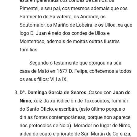
esta emparentada cos condes de Lemos, os
Pimentel, e seu pai, cos mesmos ademais que cos
Sarmiento de Salvaterra, os Andrade, os
Soutomaior, os Mariño de Lobeira, e os Ulloa, xa que
logo D. Juan é neto dos condes de Ulloa e
Monterroso, ademais de moitas outras ilustres
familias.
Segundo o testamento que otorgou na súa
casa de Mato en 1677 D. Felipe, coñecemos a todos
os seus fillos: VI I a IX.
Dª. Dominga García de Seares
. Casou con
Juan de
Nimo
, xuíz da xurisdicción de Toxosoutos, familiar
do Santo Oficio, e escríbán, (esto último porque o
din as fontes contemporáneas, porque non aparece
nos protocolos de Noia). Morador no lugar de Nimo,
aldea do couto e priorato de San Martín de Corenza,