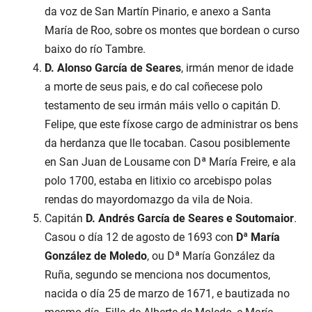
da voz de San Martín Pinario, e anexo a Santa
María de Roo, sobre os montes que bordean o curso
baixo do río Tambre.
D. Alonso García de Seares
, irmán menor de idade
a morte de seus pais, e do cal coñecese polo
testamento de seu irmán máis vello o capitán D.
Felipe, que este fíxose cargo de administrar os bens
da herdanza que lle tocaban. Casou posiblemente
en San Juan de Lousame con Dª María Freire, e ala
polo 1700, estaba en litixio co arcebispo polas
rendas do mayordomazgo da vila de Noia.
Capitán
D. Andrés García de Seares e Soutomaior
.
Casou o día 12 de agosto de 1693 con
Dª María
González de Moledo
, ou Dª María González da
Ruña, segundo se menciona nos documentos,
nacida o día 25 de marzo de 1671, e bautizada no