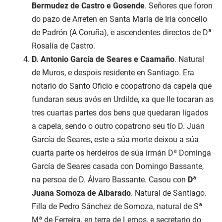
Bermudez de Castro e Gosende
. Señores que foron
do pazo de Arreten en Santa María de Iria concello
de Padrón (A Coruña), e ascendentes directos de Dª
Rosalía de Castro.
D. Antonio García de Seares e Caamaño
. Natural
de Muros, e despois residente en Santiago. Era
notario do Santo Oficio e coopatrono da capela que
fundaran seus avós en Urdilde, xa que lle tocaran as
tres cuartas partes dos bens que quedaran ligados
a capela, sendo o outro copatrono seu tío D. Juan
García de Seares, este a súa morte deixou a súa
cuarta parte os herdeiros de súa irmán Dª Dominga
García de Seares casada con Domingo Bassante,
na persoa de D. Álvaro Bassante. Casou con
Dª
Juana Somoza de Albarado
. Natural de Santiago.
Filla de Pedro Sánchez de Somoza, natural de Sª
Mª de Ferreira, en terra de Lemos, e secretario do