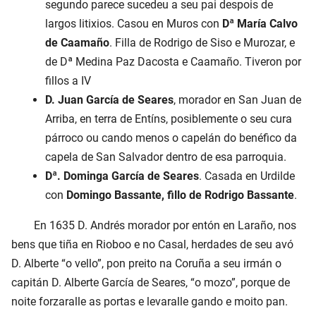
segundo parece sucedeu a seu pai despois de
largos litixios. Casou en Muros con
Dª María Calvo
de Caamaño
. Filla de Rodrigo de Siso e Murozar, e
de Dª Medina Paz Dacosta e Caamaño. Tiveron por
fillos a IV
D. Juan García de Seares
, morador en San Juan de
Arriba, en terra de Entíns, posiblemente o seu cura
párroco ou cando menos o capelán do benéfico da
capela de San Salvador dentro de esa parroquia.
Dª. Dominga García de Seares
. Casada en Urdilde
con
Domingo Bassante, fillo de Rodrigo Bassante
.
En 1635 D. Andrés morador por entón en Laraño, nos
bens que tiña en Rioboo e no Casal, herdades de seu avó
D. Alberte “o vello”, pon preito na Coruña a seu irmán o
capitán D. Alberte García de Seares, “o mozo”, porque de
noite forzaralle as portas e levaralle gando e moito pan.