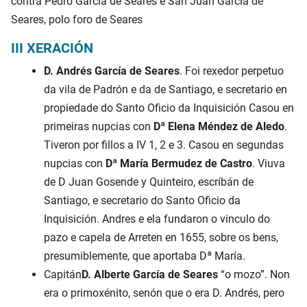
contra Pedro García de Seares e San Juan García de
Seares, polo foro de Seares
III XERACIÓN
D. Andrés García de Seares
. Foi rexedor perpetuo
da vila de Padrón e da de Santiago, e secretario en
propiedade do Santo Oficio da Inquisición Casou en
primeiras nupcias con
Dª Elena Méndez de Aledo
.
Tiveron por fillos a IV 1, 2 e 3. Casou en segundas
nupcias con
Dª María Bermudez de Castro
. Viuva
de D Juan Gosende y Quinteiro, escríbán de
Santiago, e secretario do Santo Oficio da
Inquisición. Andres e ela fundaron o vinculo do
pazo e capela de Arreten en 1655, sobre os bens,
presumiblemente, que aportaba Dª María.
Capitán
D. Alberte García de Seares
“o mozo”. Non
era o primoxénito, senón que o era D. Andrés, pero