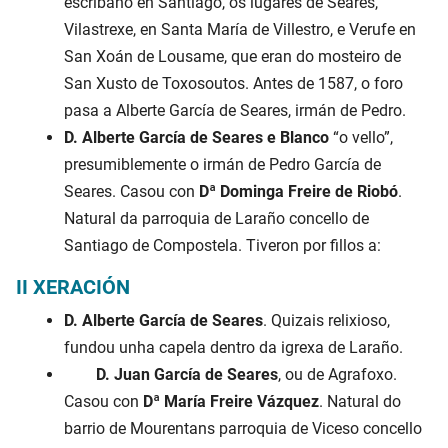
escríbano en Santiago, os lugares de Seares,
Vilastrexe, en Santa María de Villestro, e Verufe en
San Xoán de Lousame, que eran do mosteiro de
San Xusto de Toxosoutos. Antes de 1587, o foro
pasa a Alberte García de Seares, irmán de Pedro.
D. Alberte García de Seares e Blanco
“o vello”,
presumiblemente o irmán de Pedro García de
Seares. Casou con
Dª Dominga Freire de Riobó
.
Natural da parroquia de Laraño concello de
Santiago de Compostela. Tiveron por fillos a:
II XERACIÓN
D. Alberte García de Seares
. Quizais relixioso,
fundou unha capela dentro da igrexa de Laraño.
D. Juan García de Seares
, ou de Agrafoxo.
Casou con
Dª María Freire Vázquez
. Natural do
barrio de Mourentans parroquia de Viceso concello