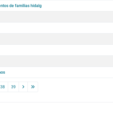
ntos de familias hidalg
nos
38
39