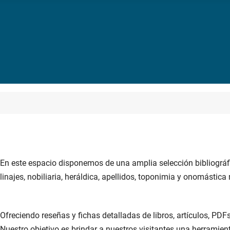
En este espacio disponemos de una amplia selección bibliográfic
linajes, nobiliaria, heráldica, apellidos, toponimia y onomástica
Ofreciendo reseñas y fichas detalladas de libros, artículos, PD
Nuestro objetivo es brindar a nuestros visitantes una herramien