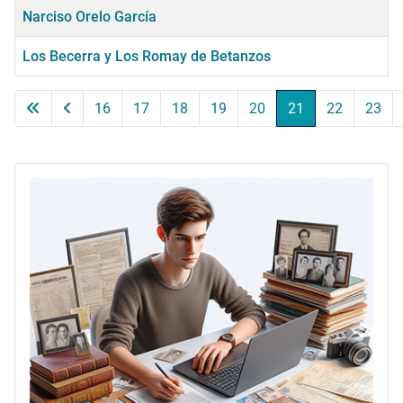
Narciso Orelo García
Los Becerra y Los Romay de Betanzos
Artículos
16
17
18
19
20
21
22
23
Página 21 de 39