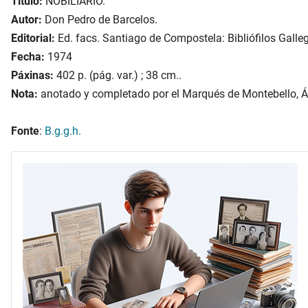
Título:
NOBILIARIO.
Autor:
Don Pedro de Barcelos.
Editorial:
Ed. facs. Santiago de Compostela: Bibliófilos Galle
Fecha:
1974
Páxinas:
402 p. (pág. var.) ; 38 cm..
Nota:
anotado y completado por el Marqués de Montebello, Álv
Fonte
:
B.g.g.h.