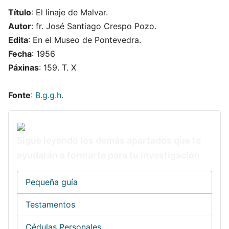
Título
: El linaje de Malvar.
Autor
: fr. José Santiago Crespo Pozo.
Edita
: En el Museo de Pontevedra.
Fecha
: 1956
Páxinas
: 159. T. X
Fonte
:
B.g.g.h.
Sigue leyendo los demás apartados que te
ayudarán a formarte para tu investigación
Pequeña guía
Testamentos
Cédulas Personales