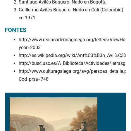
Santiago Avilés Baquero. Nado en Bogotá.
Guillermo Avilés Baquero. Nado en Cali (Colombia)
en 1971.
FONTES
http://www.realacademiagalega.org/letters/ViewHon
year=2003
http://es.wikipedia.org/wiki/Ant%C3%B3n_Avil%C3%
http://busc.usc.es/A_Biblioteca/Actividades/letrasga
http://www.culturagalega.org/avg/persoas_detalle.ph
Cod_prsa=748